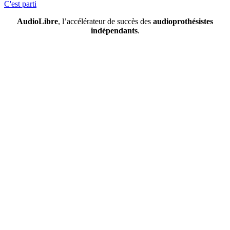
C'est parti
AudioLibre
,
l’accélérateur de succès des
audioprothésistes
indépendants
.